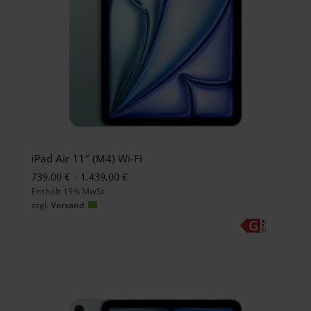
iPad Air 11″ (M4) Wi-Fi
Preisspanne:
739,00
€
–
1.439,00
€
Enthält 19% MwSt.
739,00 €
zzgl.
Versand
bis
1.439,00 €