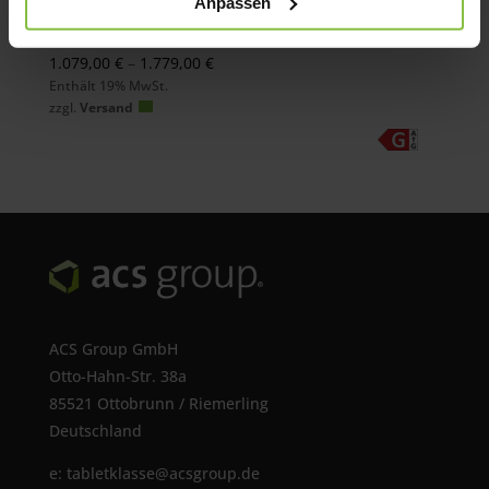
Anpassen
iPad Air 13″ (M4) Wi-Fi + Cellular
Preisspanne:
1.079,00
€
–
1.779,00
€
Enthält 19% MwSt.
1.079,00 €
zzgl.
Versand
bis
1.779,00 €
ACS Group GmbH
Otto-Hahn-Str. 38a
85521 Ottobrunn / Riemerling
Deutschland
e:
tabletklasse@acsgroup.de