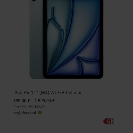
iPad Air 11″ (M4) Wi-Fi + Cellular
Preisspanne:
899,00
€
–
1.599,00
€
Enthält 19% MwSt.
899,00 €
zzgl.
Versand
bis
1.599,00 €