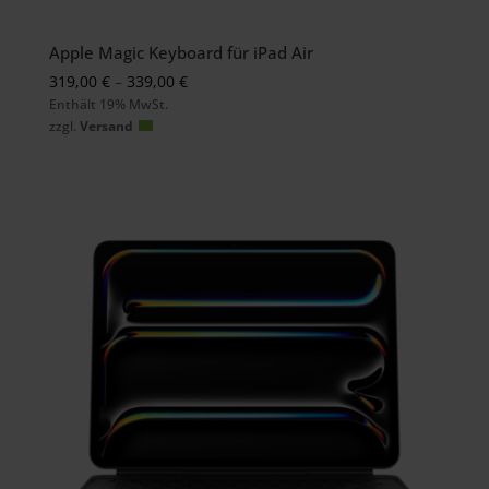
Apple Magic Keyboard für iPad Air
Preisspanne:
319,00
€
–
339,00
€
Enthält 19% MwSt.
319,00 €
zzgl.
Versand
bis
339,00 €