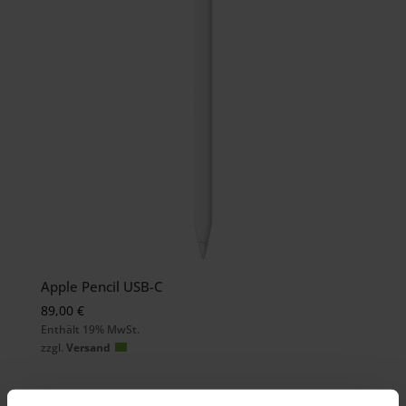
Apple Pencil USB-C
89,00
€
Enthält 19% MwSt.
zzgl.
Versand