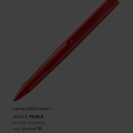
Lamy safari note+
Ursprünglicher
Aktueller
89,00
€
79,00
€
Enthält 19% MwSt.
Preis
Preis
zzgl.
Versand
war:
ist: