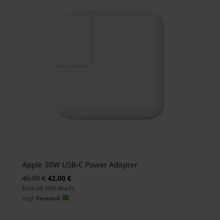
Apple 30W USB-C Power Adapter
Ursprünglicher
Aktueller
45,00
€
42,00
€
Enthält 19% MwSt.
Preis
Preis
zzgl.
Versand
war:
ist:
45,00 €
42,00 €.