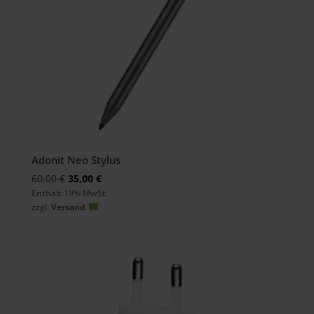
Adonit Neo Stylus
Ursprünglicher
Aktueller
60,00
€
35,00
€
Enthält 19% MwSt.
Preis
Preis
zzgl.
Versand
war:
ist:
60,00 €
35,00 €.