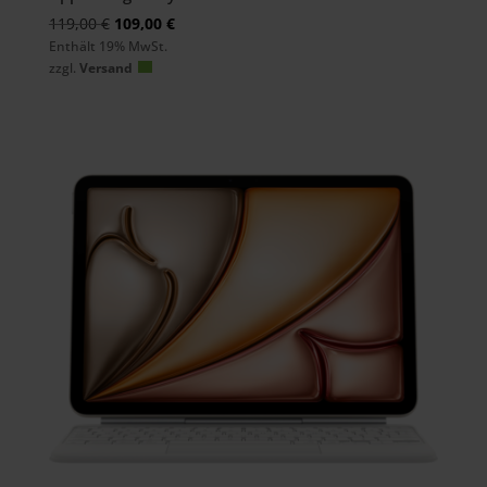
Ursprünglicher
Aktueller
119,00
€
109,00
€
Enthält 19% MwSt.
Preis
Preis
zzgl.
Versand
war:
ist:
119,00 €
109,00 €.