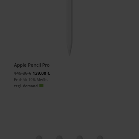
Apple Pencil Pro
Ursprünglicher
Aktueller
149,00
€
139,00
€
Enthält 19% MwSt.
Preis
Preis
zzgl.
Versand
war:
ist:
149,00 €
139,00 €.