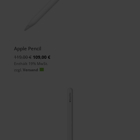
Apple Pencil
Ursprünglicher
Aktueller
119,00
€
109,00
€
Enthält 19% MwSt.
Preis
Preis
zzgl.
Versand
war:
ist:
119,00 €
109,00 €.