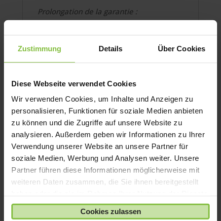
Prolongation de la garantie :
Après l'expiration de la garantie légale
(24 mois), 36 mois supplémentaires de
Zustimmung
Details
Über Cookies
protection de l'appareil par la prise en
charge des frais de réparation en cas de
défaut de matériel, de construction ou de
Diese Webseite verwendet Cookies
fabrication.
Wir verwenden Cookies, um Inhalte und Anzeigen zu
personalisieren, Funktionen für soziale Medien anbieten
perte totale :
zu können und die Zugriffe auf unsere Website zu
Appareil de remplacement en cas de
analysieren. Außerdem geben wir Informationen zu Ihrer
dommage total de même type et de
Verwendung unserer Website an unsere Partner für
même qualité (une seule fois)
soziale Medien, Werbung und Analysen weiter. Unsere
Partner führen diese Informationen möglicherweise mit
En outre, jusqu'à 300,- EUR de
weiteren Daten zusammen, die Sie ihnen bereitgestellt
participation aux frais en cas de :
haben oder die sie im Rahmen Ihrer Nutzung der Dienste
gesammelt haben.
en cas de vol avec violence/effraction
Cookies zulassen