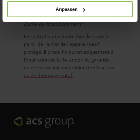
avéré
le vol simple n'est pas couvert
Anpassen
Durée de fonctionnement :
Le contrat a une durée fixe de 5 ans à
partir de l'achat de l'appareil neuf
protégé. Il prend fin automatiquement
à
l'expiration de la 5e année de garantie
ou en cas de vol avec violence/effraction
ou de dommage total.