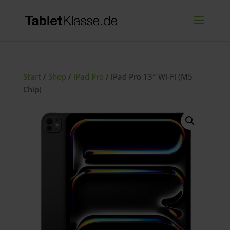
Start
/
Shop
/
iPad Pro
/ iPad Pro 13″ Wi-Fi (M5
Chip)