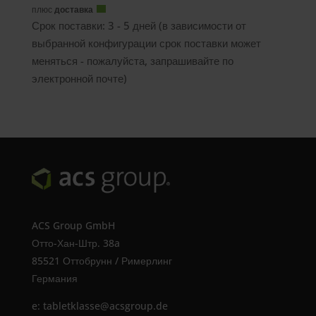
плюс
доставка
bis
Срок поставки: 3 - 5 дней (в зависимости от
239,00 €
выбранной конфигурации срок поставки может
меняться - пожалуйста, запрашивайте по
электронной почте)
ACS Group GmbH
Отто-Хан-Штр. 38a
85521 Оттобрунн / Римерлинг
Германия
e:
tabletklasse@acsgroup.de