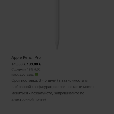
Apple Pencil Pro
Первоначальная
Текущая
149,00
€
139,00
€
Содержит 19% НДС.
цена
цена:
плюс
доставка
была:
139,00
Срок поставки: 3 - 5 дней (в зависимости от
149,00
€.
выбранной конфигурации срок поставки может
€
меняться - пожалуйста, запрашивайте по
электронной почте)