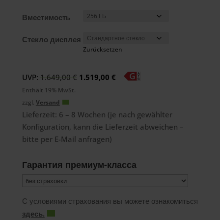
Вместимость
Стекло дисплея
Zurücksetzen
Ursprünglicher
Aktueller
UVP:
1.649,00
€
1.519,00
€
Preis
Preis
Enthält 19% MwSt.
war:
ist:
zzgl.
Versand
1.649,00 €
1.519,00 €.
Lieferzeit: 6 – 8 Wochen (je nach gewählter
Konfiguration, kann die Lieferzeit abweichen –
bitte per E-Mail anfragen)
Гарантия премиум-класса
С условиями страхования вы можете ознакомиться
здесь.