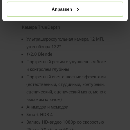
H.264
Anpassen
Стереозапись
Камера TrueDepth
Ультраширокоугольная камера 12 МП,
угол обзора 122°
ƒ/2.0 Blende
Портретный режим с улучшенным боке
и контролем глубины
Портретный свет с шестью эффектами
(естественный, студийный, контурный,
сценический, сценический моно, моно с
высоким ключом)
Анимодзи и мемодзи
Smart HDR 4
Запись HD-видео 1080p со скоростью
25 к/с, 30 к/с или 60 к/с