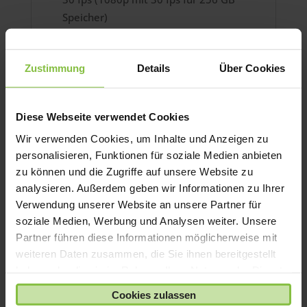
Speicher)
Audiozoom
Adaptiver True Tone Blitz
Zustimmung
Details
Über Cookies
Поддержка замедленной съемки видео
в формате 1080p со скоростью 120 или
240 кадров в секунду
Diese Webseite verwendet Cookies
Таймлапс-видео со стабилизацией
Wir verwenden Cookies, um Inhalte und Anzeigen zu
изображения
personalisieren, Funktionen für soziale Medien anbieten
Расширенный динамический диапазон
zu können und die Zugriffe auf unsere Website zu
для видео со скоростью до 30 кадров в
analysieren. Außerdem geben wir Informationen zu Ihrer
секунду
Verwendung unserer Website an unsere Partner für
Кинематографическая стабилизация
soziale Medien, Werbung und Analysen weiter. Unsere
видео (4K, 1080p и 720p)
Partner führen diese Informationen möglicherweise mit
Непрерывная автофокусировка
weiteren Daten zusammen, die Sie ihnen bereitgestellt
Масштабирование во время
haben oder die sie im Rahmen Ihrer Nutzung der Dienste
воспроизведения
gesammelt haben.
Cookies zulassen
Форматы записываемого видео: HEVC и