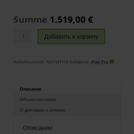
1.519,00
€
iPad
Добавить в корзину
Pro
13"
Wi-
Fi
Artikelnummer:
MDYJ4TY/A
Kategorie:
iPad Pro
(M5
Chip)
Menge
Описание
Объем поставки
О доставке и отмене
Описание