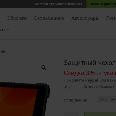
e
Магазин для учителей/школы
Магазин для ро
Обложки
Страхование
Аксессуары
Рег
 о
ülle
Защитный чехол
Скидка 3% от ука
При оплате
Paypal
или
банк
от указанной цены. Скидка 
Исполнение
Количество