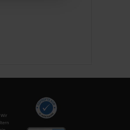
 Wir
ltern
ein