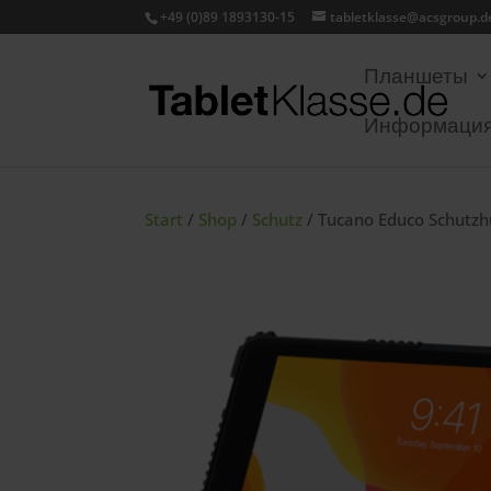
+49 (0)89 1893130-15
tabletklasse@acsgroup.d
Планшеты
Информация
Start
/
Shop
/
Schutz
/ Tucano Educo Schutzh