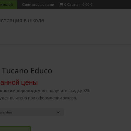
дителей
Свяжитесь с нами
0 Статья
0,00 €
истрация в школе
 Tucano Educo
занной цены
овским переводом
вы получите скидку 3%
будет вычтена при оформлении заказа.