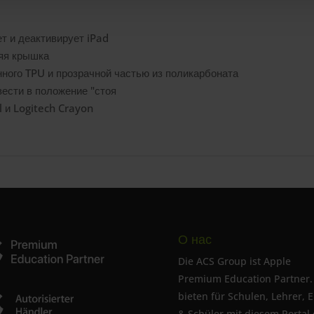
т и деактивирует iPad
няя крышка
нного TPU и прозрачной частью из поликарбоната
вести в положение "стоя
l и Logitech Crayon
О нас
Die ACS Group ist Apple
Premium Education Partner.
bieten für Schulen, Lehrer, E
& Schüler mit diesem Portal 