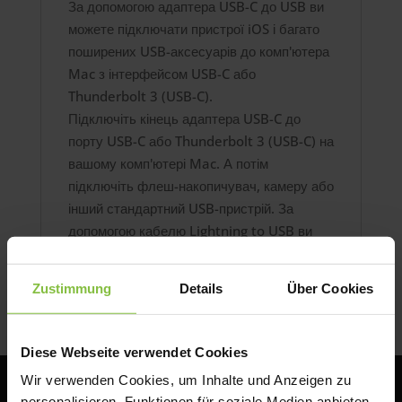
За допомогою адаптера USB-C до USB ви
можете підключати пристрої iOS і багато
поширених USB-аксесуарів до комп'ютера
Mac з інтерфейсом USB-C або
Thunderbolt 3 (USB-C).
Підключіть кінець адаптера USB-C до
порту USB-C або Thunderbolt 3 (USB-C) на
вашому комп'ютері Mac. А потім
підключіть флеш-накопичувач, камеру або
інший стандартний USB-пристрій. За
допомогою кабелю Lightning to USB ви
також можете синхронізувати та
заряджати iPhone, iPad або iPod.
Zustimmung
Details
Über Cookies
Diese Webseite verwendet Cookies
Wir verwenden Cookies, um Inhalte und Anzeigen zu
personalisieren, Funktionen für soziale Medien anbieten