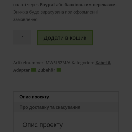
оплаті через
Paypal
або
банківським переказом
.
Знижка буде вирахувана при оформленні
замовлення.
Кількість
Додати в кошик
перехідників
Apple
USB-
C
Artikelnummer:
MW5L3ZM/A
Kategorien:
Kabel &
на
Adapter
,
Zubehör
USB
Опис проекту
Про доставку та скасування
Опис проекту