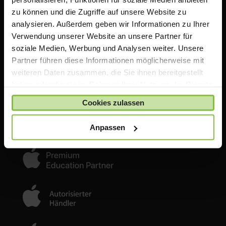
zu können und die Zugriffe auf unsere Website zu
analysieren. Außerdem geben wir Informationen zu Ihrer
Verwendung unserer Website an unsere Partner für
ACS Group GmbH
soziale Medien, Werbung und Analysen weiter. Unsere
Otto-Hahn-Str. 38a
Partner führen diese Informationen möglicherweise mit
85521 Ottobrunn / Riemerling
weiteren Daten zusammen, die Sie ihnen bereitgestellt
Німеччина
haben oder die sie im Rahmen Ihrer Nutzung der Dienste
e:
tabletklasse@acsgroup.de
gesammelt haben.
Cookies zulassen
t: +49 (0)89 189 31 30 15
f: +49 (0)89 189 31 30 30
Anpassen