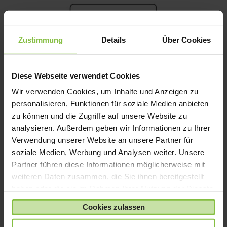
Zustimmung
Details
Über Cookies
Diese Webseite verwendet Cookies
Wir verwenden Cookies, um Inhalte und Anzeigen zu
personalisieren, Funktionen für soziale Medien anbieten
zu können und die Zugriffe auf unsere Website zu
analysieren. Außerdem geben wir Informationen zu Ihrer
Verwendung unserer Website an unsere Partner für
soziale Medien, Werbung und Analysen weiter. Unsere
Partner führen diese Informationen möglicherweise mit
Geräteschutz Komfort (5 Jahre)
weiteren Daten zusammen, die Sie ihnen bereitgestellt
Preisspanne:
99,90
€
-
349,90
€
haben oder die sie im Rahmen Ihrer Nutzung der Dienste
99,90 €
Zawiera 19% VAT.
gesammelt haben.
Cookies zulassen
bis
349,90 €