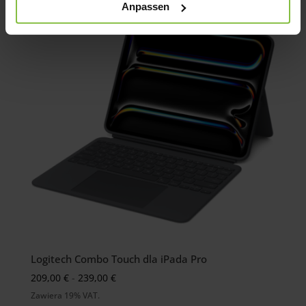
Anpassen
Logitech Combo Touch dla iPada Pro
Preisspanne:
209,00
€
-
239,00
€
209,00 €
Zawiera 19% VAT.