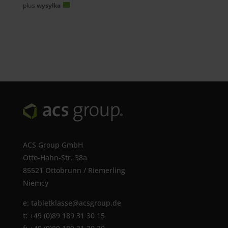
bis
plus
wysyłka
239,00 €
ACS Group GmbH
Otto-Hahn-Str. 38a
85521 Ottobrunn / Riemerling
Niemcy
e:
tabletklasse@acsgroup.de
t: +49 (0)89 189 31 30 15