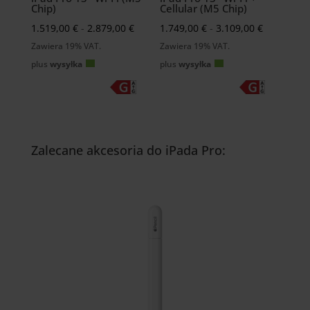
Chip)
Cellular (M5 Chip)
Preisspanne:
Preisspan
1.519,00
€
-
2.879,00
€
1.749,00
€
-
3.109,00
€
1.519,00 €
1.749,00 €
Zawiera 19% VAT.
Zawiera 19% VAT.
bis
bis
plus
wysyłka
plus
wysyłka
2.879,00 €
3.109,00 €
Zalecane akcesoria do iPada Pro: