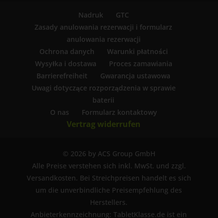
Nadruk
GTC
Zasady anulowania rezerwacji i formularz
anulowania rezerwacji
Ochrona danych
Warunki płatności
Wysyłka i dostawa
Proces zamawiania
Barrierefreiheit
Gwarancja ustawowa
Uwagi dotyczące rozporządzenia w sprawie
baterii
O nas
Formularz kontaktowy
Vertrag widerrufen
© 2026 by ACS Group GmbH
Alle Preise verstehen sich inkl. MwSt. und zzgl.
Versandkosten. Bei Streichpreisen handelt es sich
um die unverbindliche Preisempfehlung des
Herstellers.
Anbieterkennzeichnung: TabletKlasse.de ist ein