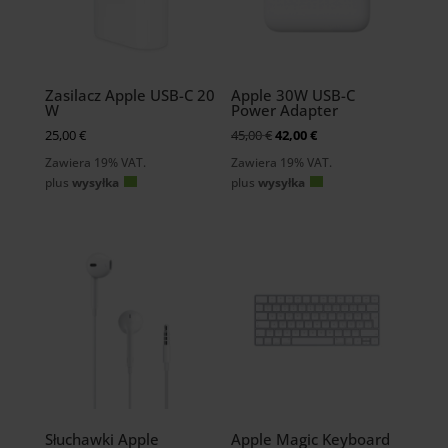
Zasilacz Apple USB-C 20
Apple 30W USB-C
W
Power Adapter
Ursprünglicher
Aktueller
25,00
€
45,00
€
42,00
€
Preis
Preis
Zawiera 19% VAT.
Zawiera 19% VAT.
war:
ist:
plus
wysyłka
plus
wysyłka
45,00 €
42,00 €.
Słuchawki Apple
Apple Magic Keyboard