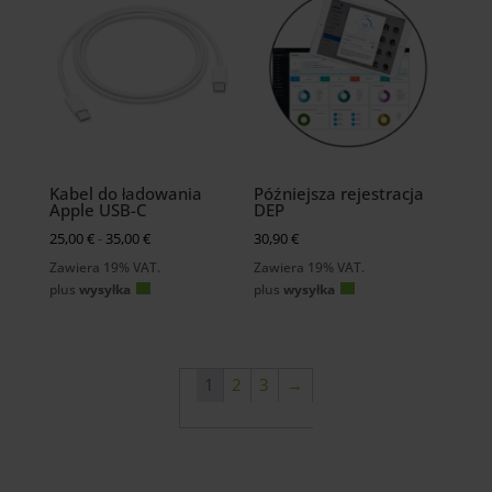
Kabel do ładowania
Późniejsza rejestracja
Apple USB-C
DEP
Preisspanne:
25,00
€
-
35,00
€
30,90
€
25,00 €
Zawiera 19% VAT.
Zawiera 19% VAT.
bis
plus
wysyłka
plus
wysyłka
35,00 €
1
2
3
→