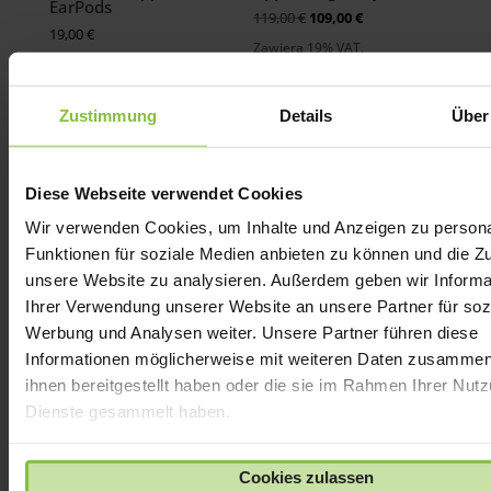
EarPods
Oryginalna
Aktualna
119,00
€
109,00
€
19,00
€
cena
cena:
Zawiera 19% VAT.
wynosiła:
109,00
Zawiera 19% VAT.
plus
wysyłka
119,00
€.
plus
wysyłka
€
Zustimmung
Details
Über
Diese Webseite verwendet Cookies
Wir verwenden Cookies, um Inhalte und Anzeigen zu persona
Funktionen für soziale Medien anbieten zu können und die Zug
unsere Website zu analysieren. Außerdem geben wir Informa
Ihrer Verwendung unserer Website an unsere Partner für soz
Werbung und Analysen weiter. Unsere Partner führen diese
Informationen möglicherweise mit weiteren Daten zusammen,
Klawiatura Apple Magic
Klawiatura Apple Magic
Keyboard dla iPada Air
Keyboard dla iPada Pro
ihnen bereitgestellt haben oder die sie im Rahmen Ihrer Nut
Preisspanne:
Preisspanne:
Dienste gesammelt haben.
319,00
€
-
339,00
€
339,00
€
-
389,00
€
319,00 €
339,00 €
Zawiera 19% VAT.
Zawiera 19% VAT.
bis
bis
plus
wysyłka
plus
wysyłka
Cookies zulassen
339,00 €
389,00 €