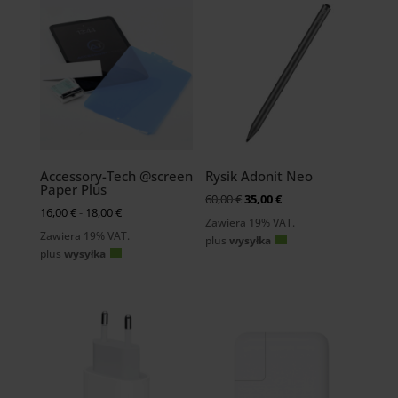
Accessory-Tech @screen
Rysik Adonit Neo
Paper Plus
Oryginalna
Aktualna
60,00
€
35,00
€
Preisspanne:
16,00
€
-
18,00
€
cena
cena:
Zawiera 19% VAT.
16,00 €
wynosiła:
35,00
Zawiera 19% VAT.
plus
wysyłka
bis
60,00
€.
plus
wysyłka
18,00 €
€