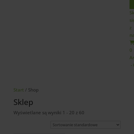
Sk
si
z
n
0
Ar
Start
/ Shop
Sklep
Wyświetlane są wyniki 1 - 20 z 60