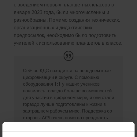
с введением первых планшетных классов в
январе 2023 года, были многочисленны и
разнообразны. Помимо создания технических,
организационных и дидактических
предпосылок, необходимо было подготовить
учителей к использованию планшетов в классе.
Сейчас КДС находится на переднем крае
цифровизации в округе. С помощью
оборудования 1:1 у наших учеников
появилось гораздо больше возможностей
для участия в цифровом мире, и они стали
гораздо лучше подготовлены к жизни в
завтрашнем рабочем мире. Поддержка со
стороны ACS очень помогла преодолеть
все трудности и эффективно
использовать устройства в классе".