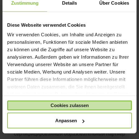
Zustimmung
Details
Über Cookies
Хорст Керн
Директор начальной и средней школы
Diese Webseite verwendet Cookies
имени Кардинала Дёпфнера
Wir verwenden Cookies, um Inhalte und Anzeigen zu
personalisieren, Funktionen für soziale Medien anbieten
zu können und die Zugriffe auf unsere Website zu
Решение и реализация
analysieren. Außerdem geben wir Informationen zu Ihrer
Феликс Бел, член колледжа, а также
Verwendung unserer Website an unsere Partner für
консультант по цифровому образованию округа
soziale Medien, Werbung und Analysen weiter. Unsere
Мильтенберг, сыграл ключевую роль в
Partner führen diese Informationen möglicherweise mit
руководстве KDS на его цифровом пути. Группа
weiteren Daten zusammen, die Sie ihnen bereitgestellt
haben oder die sie im Rahmen Ihrer Nutzung der Dienste
ACS смогла поделиться своим обширным
gesammelt haben.
опытом в области внедрения классов iPad,
Cookies zulassen
финансируемых родителями, поскольку только
в Баварии уже было реализовано около 300
Anpassen
подобных проектов. Кроме того,
сертифицированный образовательный партнер